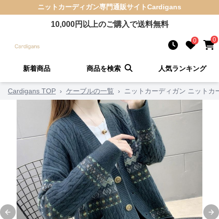
ニットカーディガン
専門通販サイト
Cardigans
10,000
円以上のご購入で送料無料
0
0
新着商品
商品を検索
人気ランキング
Cardigans TOP
›
ケーブルの一覧
›
ニットカーディガン ニットカ
Previous slide
Ne