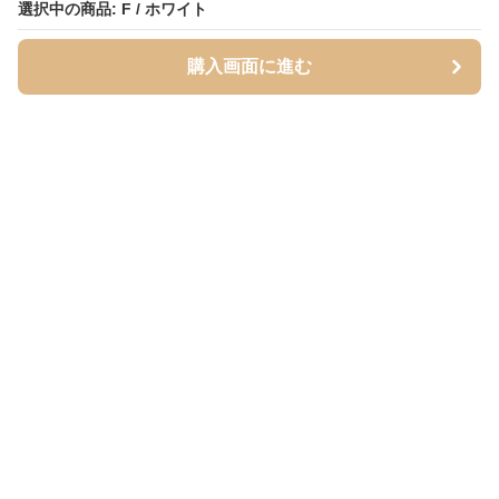
選択中の商品: F / ホワイト
選択中の商品: F / ホワイト
購入画面に進む
購入画面に進む
Cardigans
について
会社概要
利用規約