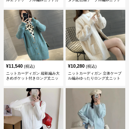
ーディガン
カーディガン
¥
11,540
¥
10,280
(税込)
(税込)
ニットカーディガン 縦畝編み大
ニットカーディガン 立体ケーブ
きめポケット付きロング丈ニッ
ル編みゆったりロング丈ニット
トカーディガン
カーディガン