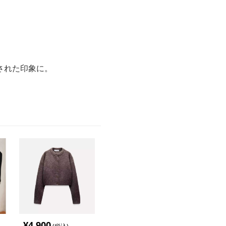
された印象に。
。
¥
4,900