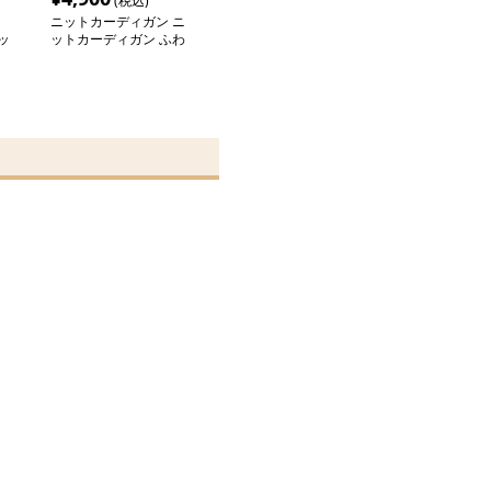
(税込)
ニットカーディガン ニ
ッ
ットカーディガン ふわ
もこショート丈シャギー
カーディガン