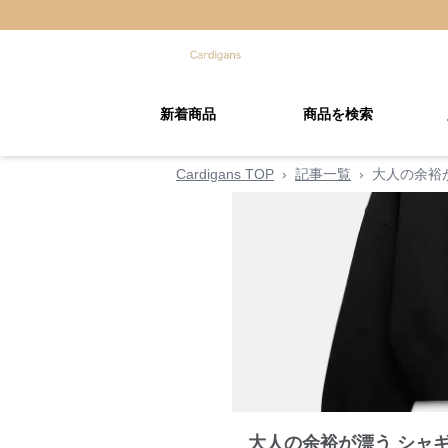
新着商品
商品を検索
Cardigans TOP
›
記事一覧
›
大人の余裕
大人の余裕が漂う シャ