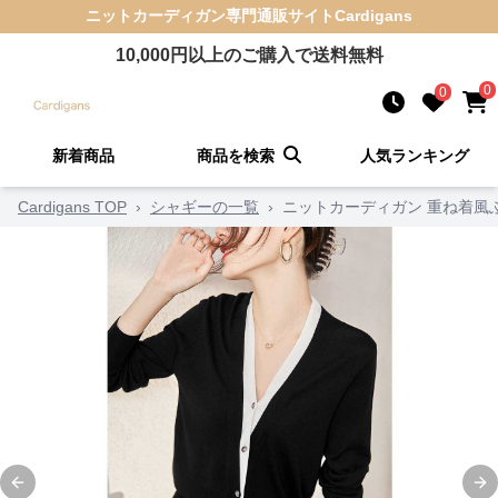
ニットカーディガン
専門通販サイト
Cardigans
10,000
円以上のご購入で送料無料
0
0
新着商品
商品を検索
人気ランキング
Cardigans TOP
›
シャギーの一覧
›
ニットカーディガン 重ね着風
Previous slide
Ne