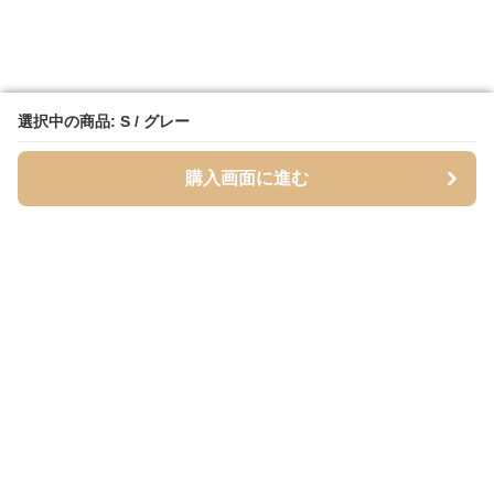
選択中の商品: S / グレー
選択中の商品: S / グレー
購入画面に進む
購入画面に進む
Cardigans
について