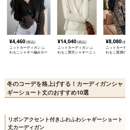
¥
4,460
¥
14,040
¥
8,080
(税込)
(税込)
(税込
ニットカーディガン ふ
ニットカーディガン ふ
ニットカーディ
わもこシャギー編みカー
わもこ贅沢シャギーニッ
わもこ質感のシ
ディガン
トカーディガン
ットカーディガ
冬のコーデを格上げする！カーディガンシャ
ギーショート丈のおすすめ10選
リボンアクセント付きふわふわシャギーショート
丈カーディガン