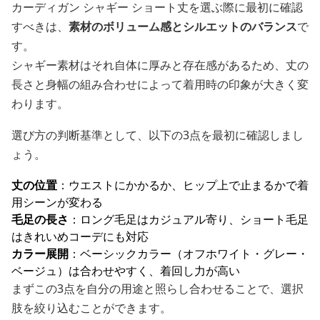
カーディガン シャギー ショート丈を選ぶ際に最初に確認
すべきは、
素材のボリューム感とシルエットのバランス
で
す。
シャギー素材はそれ自体に厚みと存在感があるため、丈の
長さと身幅の組み合わせによって着用時の印象が大きく変
わります。
選び方の判断基準として、以下の3点を最初に確認しまし
ょう。
丈の位置
：ウエストにかかるか、ヒップ上で止まるかで着
用シーンが変わる
毛足の長さ
：ロング毛足はカジュアル寄り、ショート毛足
はきれいめコーデにも対応
カラー展開
：ベーシックカラー（オフホワイト・グレー・
ベージュ）は合わせやすく、着回し力が高い
まずこの3点を自分の用途と照らし合わせることで、選択
肢を絞り込むことができます。