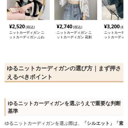
¥
2,520
¥
2,740
¥
3,200
(税込)
(税込)
(税込
ニットカーディガン ニ
ニットカーディガン ニ
ニットカーディ
ットカーディガン ふわ
ットカーディガン 花刺
ットカーディガ
り軽やか ゆるシルエッ
繍入り透かし編みカーデ
風模様ケーブル
トカーディガン
ィガン
ディガン
ゆるニットカーディガンの選び方｜まず押さ
えるべきポイント
ゆるニットカーディガンを選ぶうえで重要な判断
基準
ゆるニットカーディガンを選ぶ際は、
「シルエット」「素