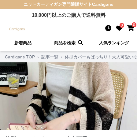
ニットカーディガン
専門通販サイト
Cardigans
10,000
円以上のご購入で送料無料
0
0
新着商品
商品を検索
人気ランキング
Cardigans TOP
›
記事一覧
›
体型カバーもばっちり！大人可愛いゆ