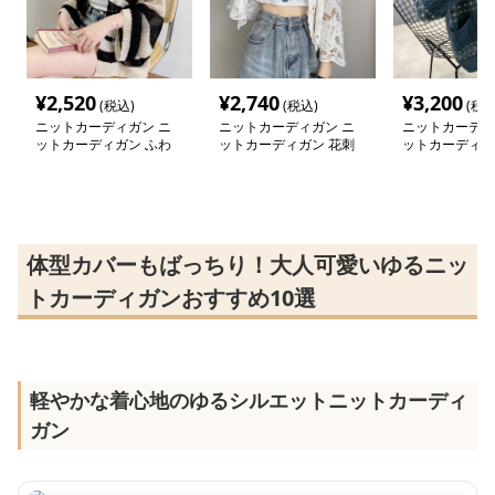
¥
2,520
¥
2,740
¥
3,200
(税込)
(税込)
(税込
ニットカーディガン ニ
ニットカーディガン ニ
ニットカーディ
ットカーディガン ふわ
ットカーディガン 花刺
ットカーディガ
り軽やか ゆるシルエッ
繍入り透かし編みカーデ
風模様ケーブル
トカーディガン
ィガン
ディガン
体型カバーもばっちり！大人可愛いゆるニッ
トカーディガンおすすめ10選
軽やかな着心地のゆるシルエットニットカーディ
ガン