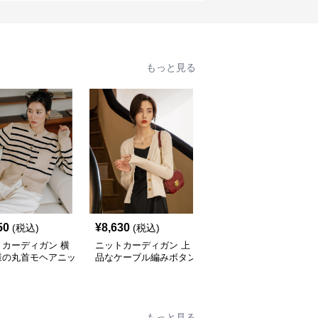
もっと見る
50
¥
8,630
¥
9,470
(税込)
(税込)
(税込)
トカーディガン 横
ニットカーディガン 上
ニットカーディガン 配
様の丸首モヘアニッ
品なケーブル編みボタン
色パイピング真珠ボタン
ーディガン
付きニットカーディガン
ニットカーディガン
もっと見る