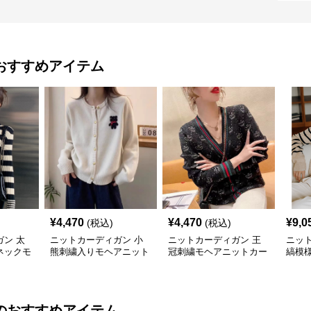
おすすめアイテム
¥
4,470
¥
4,470
¥
9,0
(税込)
(税込)
ン 太
ニットカーディガン 小
ニットカーディガン 王
ニッ
ネックモ
熊刺繍入りモヘアニット
冠刺繍モヘアニットカー
縞模
ディガン
カーディガン
ディガン
トカ
のおすすめアイテム