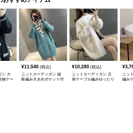
¥
11,540
¥
10,280
¥
3,7
(税込)
(税込)
ン カ
ニットカーディガン 縦
ニットカーディガン 立
ニッ
色袖ケー
畝編み大きめポケット付
体ケーブル編みゆったり
編み
カーディ
きロング丈ニットカーデ
ロング丈ニットカーディ
ィガ
ィガン
ガン