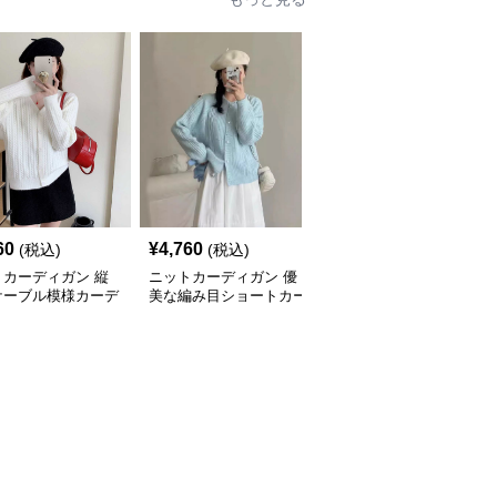
60
¥
4,760
¥
4,760
(税込)
(税込)
(税込)
トカーディガン 縦
ニットカーディガン 優
ニットカーディガン ね
ケーブル模様カーデ
美な編み目ショートカー
じり模様の伝統美カーデ
ン
ディガン
ィガン