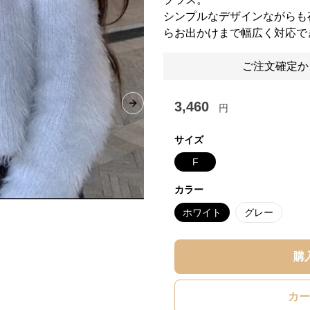
シンプルなデザインながらも
らお出かけまで幅広く対応で
ご注文確定か
3,460
円
Next slide
サイズ
F
カラー
ホワイト
グレー
購
カー