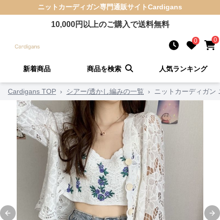
ニットカーディガン
専門通販サイト
Cardigans
10,000
円以上のご購入で送料無料
0
0
新着商品
商品を検索
人気ランキング
Cardigans TOP
›
シアー/透かし編みの一覧
›
ニットカーディガン
Previous slide
Ne