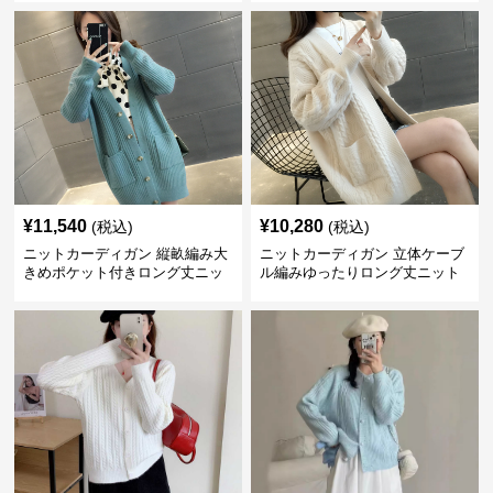
¥
11,540
¥
10,280
(税込)
(税込)
ニットカーディガン 縦畝編み大
ニットカーディガン 立体ケーブ
きめポケット付きロング丈ニッ
ル編みゆったりロング丈ニット
トカーディガン
カーディガン