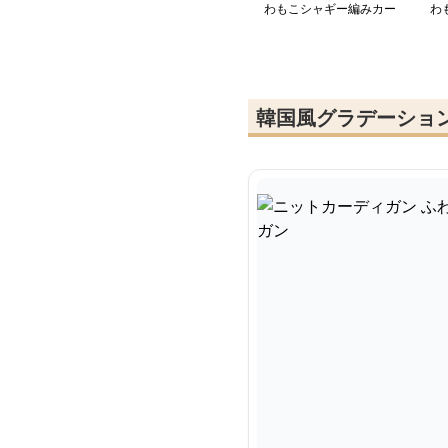
わもこシャギー編みカー
わ
ディガン
ッ
韓国風グラデーショ