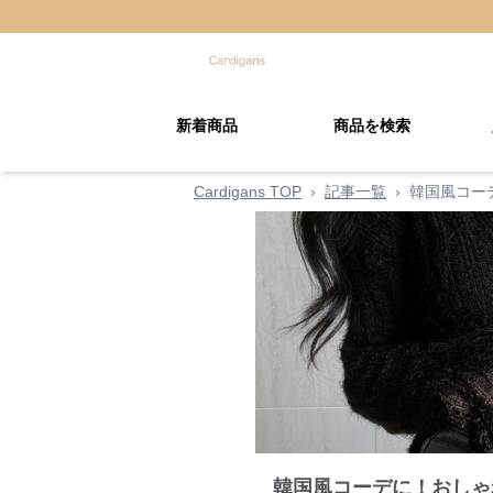
新着商品
商品を検索
Cardigans TOP
›
記事一覧
›
韓国風コー
韓国風コーデに！おしゃ