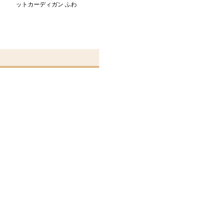
ットカーディガン ふわ
きモヘアニットカーディ
ットカーディガ
り優美グラデーションカ
ガン
もこ優美カーデ
ーディガン