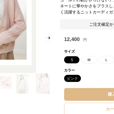
ネートに華やかさをプラスし
く活躍するニットカーディガ
ご注文確定か
12,400
円
Next slide
サイズ
S
M
L
カラー
ピンク
購
カー