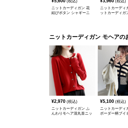
¥
5,600
¥
3,960
(税込)
(税込)
ニットカーディガン 花
ニットカーディガ
結びボタン シャギーニ
ットカーディガン
ットカーディガン
もこループ編み
カーディガン
ニットカーディガン
モヘア
の
¥
2,970
¥
5,100
(税込)
(税込)
ニットカーディガン ふ
ニットカーディガ
んわりモヘア混丸首ニッ
ボーダー柄ブイ
トカーディガン
ヘアニットカー