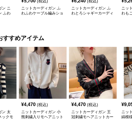
¥
5,700
¥
6,240
¥
5,2
(税込)
(税込)
ン ニ
ニットカーディガン ふ
ニットカーディガン ふ
ニッ
 ふわ
わふわケーブル編みショ
わとろシャギーカーディ
わも
ショート
ート丈シャギーカーディ
ガン
ー
ガン
おすすめアイテム
¥
4,470
¥
4,470
¥
9,0
(税込)
(税込)
ン 太
ニットカーディガン 小
ニットカーディガン 王
ニッ
ネックモ
熊刺繍入りモヘアニット
冠刺繍モヘアニットカー
縞模
ディガン
カーディガン
ディガン
トカ