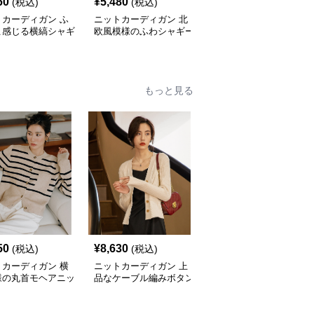
60
¥
5,480
¥
4,840
(税込)
(税込)
(税込)
トカーディガン ふ
ニットカーディガン 北
ニットカーディガン ふ
こ感じる横縞シャギ
欧風模様のふわシャギー
んわり上質ハートボタン
カーディガン
カーディガン
もっと見る
50
¥
8,630
¥
9,470
(税込)
(税込)
(税込)
トカーディガン 横
ニットカーディガン 上
ニットカーディガン 配
様の丸首モヘアニッ
品なケーブル編みボタン
色パイピング真珠ボタン
ーディガン
付きニットカーディガン
ニットカーディガン