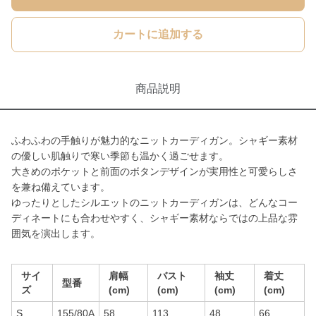
カートに追加する
商品説明
ふわふわの手触りが魅力的なニットカーディガン。シャギー素材
の優しい肌触りで寒い季節も温かく過ごせます。
大きめのポケットと前面のボタンデザインが実用性と可愛らしさ
を兼ね備えています。
ゆったりとしたシルエットのニットカーディガンは、どんなコー
ディネートにも合わせやすく、シャギー素材ならではの上品な雰
囲気を演出します。
サイ
肩幅
バスト
袖丈
着丈
型番
ズ
(cm)
(cm)
(cm)
(cm)
S
155/80A
58
113
48
66