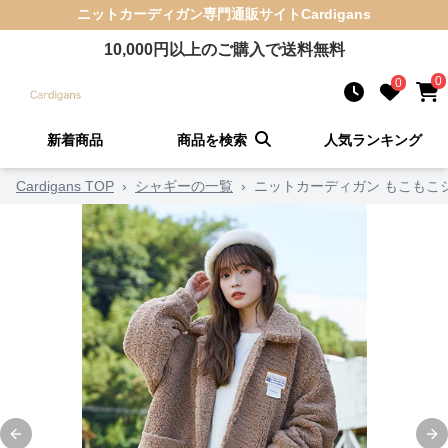
ニットカーディガン
専門通販サイト
Cardigans
10,000
円以上のご購入で送料無料
0
0
新着商品
商品を検索
人気ランキング
Cardigans TOP
›
シャギーの一覧
›
ニットカーディガン もこもこ
Previous slide
Ne