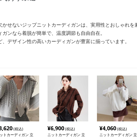
欠かせないジップニットカーディガンは、実用性とおしゃれを
ィガンなら着脱が簡単で、温度調節も自由自在。
ど、デザイン性の高いカーディガンが豊富に揃っています。
3,620
¥
6,900
¥
4,060
(税込)
(税込)
(税込)
ットカーディガン 立
ニットカーディガン 立
ニットカーディガン 立