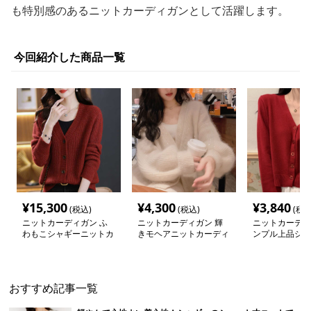
も特別感のあるニットカーディガンとして活躍します。
今回紹介した商品一覧
¥
15,300
¥
4,300
¥
3,840
(税込)
(税込)
(税込
ニットカーディガン ふ
ニットカーディガン 輝
ニットカーディ
わもこシャギーニットカ
きモヘアニットカーディ
ンプル上品ショ
ーディガン
ガン
ットカーディガ
おすすめ記事一覧