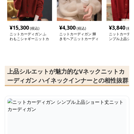
¥
15,300
¥
4,300
¥
3,840
(税込)
(税込)
(税込
ニットカーディガン ふ
ニットカーディガン 輝
ニットカーディ
わもこシャギーニットカ
きモヘアニットカーディ
ンプル上品ショ
ーディガン
ガン
ットカーディガ
上品シルエットが魅力的なVネックニットカ
ーディガン ハイネックインナーとの相性抜群