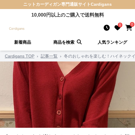
ニットカーディガン
専門通販サイト
Cardigans
10,000
円以上のご購入で送料無料
0
0
新着商品
商品を検索
人気ランキング
Cardigans TOP
›
記事一覧
›
冬のおしゃれを楽しむ！ハイネックイ