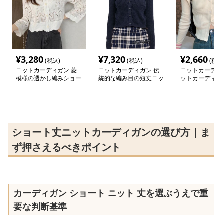
¥
3,280
¥
7,320
¥
2,660
(税込)
(税込)
(税込
ニットカーディガン 菱
ニットカーディガン 伝
ニットカーディ
模様の透かし編みショー
統的な編み目の短丈ニッ
ットカーディガ
トカーディガン
トカーディガン
入りリブ編みシ
ーディガン
ショート丈ニットカーディガンの選び方｜ま
ず押さえるべきポイント
カーディガン ショート ニット 丈を選ぶうえで重
要な判断基準