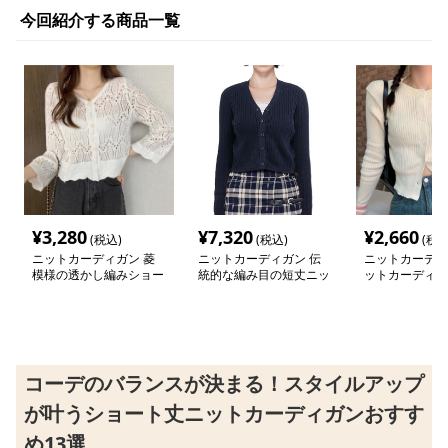
今回紹介する商品一覧
¥
3,280
¥
7,320
¥
2,660
(税込)
(税込)
(税込
ニットカーディガン 菱
ニットカーディガン 伝
ニットカーディ
模様の透かし編みショー
統的な編み目の短丈ニッ
ットカーディガ
トカーディガン
トカーディガン
入りリブ編みシ
ーディガン
コーデのバランスが決まる！スタイルアップ
が叶うショート丈ニットカーディガンおすす
め13選