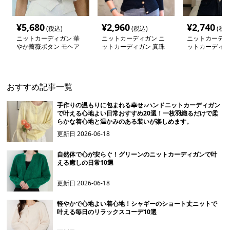
¥
5,680
¥
2,960
¥
2,740
(税込)
(税込)
(税込
ニットカーディガン 華
ニットカーディガン ニ
ニットカーディ
やか薔薇ボタン モヘア
ットカーディガン 真珠
ットカーディガ
カーディガン
風飾りボタン上品カーデ
透け感パールボ
ィガン
ーカーディガン
おすすめ記事一覧
手作りの温もりに包まれる幸せ♪ハンドニットカーディガン
で叶える心地よい日常おすすめ20選！一枚羽織るだけで柔
らかな着心地と温かみのある装いが楽しめます。
更新日
2026-06-18
自然体で心が安らぐ！グリーンのニットカーディガンで叶
える癒しの日常10選
更新日
2026-06-18
軽やかで心地よい着心地！シャギーのショート丈ニットで
叶える毎日のリラックスコーデ10選