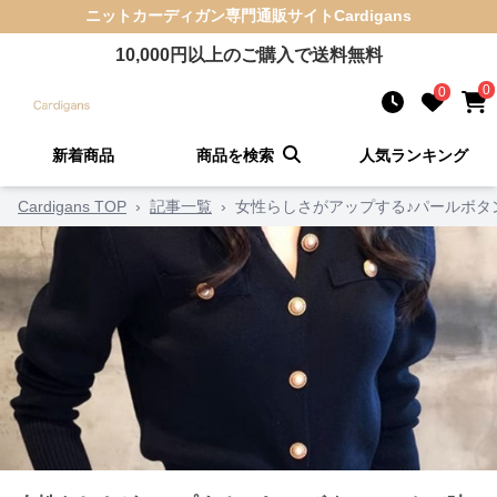
ニットカーディガン
専門通販サイト
Cardigans
10,000
円以上のご購入で送料無料
0
0
新着商品
商品を検索
人気ランキング
Cardigans TOP
›
記事一覧
›
女性らしさがアップする♪パールボタ