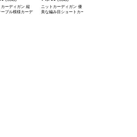
トカーディガン 縦
ニットカーディガン 優
ニットカーディガン ね
ケーブル模様カーデ
美な編み目ショートカー
じり模様の伝統美カーデ
ン
ディガン
ィガン