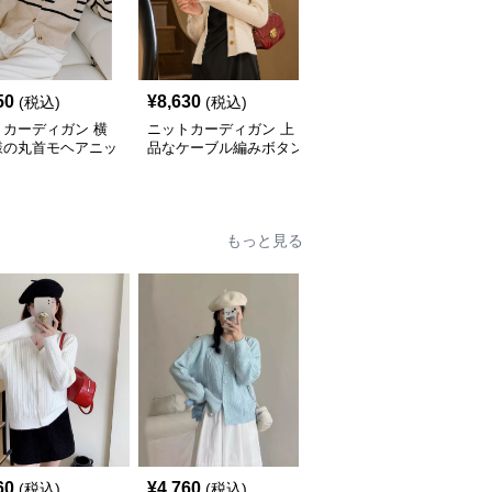
50
¥
8,630
¥
9,470
(税込)
(税込)
(税込)
トカーディガン 横
ニットカーディガン 上
ニットカーディガン 配
様の丸首モヘアニッ
品なケーブル編みボタン
色パイピング真珠ボタン
ーディガン
付きニットカーディガン
ニットカーディガン
もっと見る
60
¥
4,760
¥
4,760
(税込)
(税込)
(税込)