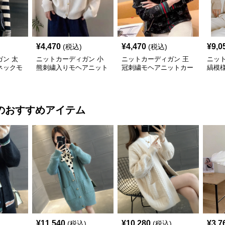
¥
4,470
¥
4,470
¥
9,0
(税込)
(税込)
ン 太
ニットカーディガン 小
ニットカーディガン 王
ニッ
ネックモ
熊刺繍入りモヘアニット
冠刺繍モヘアニットカー
縞模
ディガン
カーディガン
ディガン
トカ
のおすすめアイテム
¥
11,540
¥
10,280
¥
3,7
(税込)
(税込)