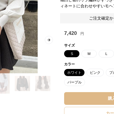
ィネートに合わせやすいモヘ
ご注文確定か
7,420
円
Next slide
サイズ
S
M
L
カラー
ホワイト
ピンク
ブ
パープル
購
カー