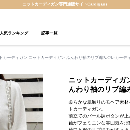
ニットカーディガン
専門通販サイト
Cardigans
人気ランキング
記事一覧
トカーディガン ニットカーディガン ふんわり袖のリブ編みジレカーデ
ニットカーディガン
んわり袖のリブ編
柔らかな肌触りのモヘア素材
トカーディガン。
前立てのパール調ボタンが上
袖がフェミニンな雰囲気を演
袖口と裾のリブ編みがすっき