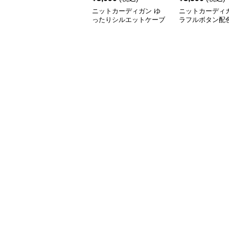
ニットカーディガン ゆ
ニットカーディガ
ったりシルエットケーブ
ラフルボタン配
ル編みニットカーディガ
ブル編みニット
ン
ガン