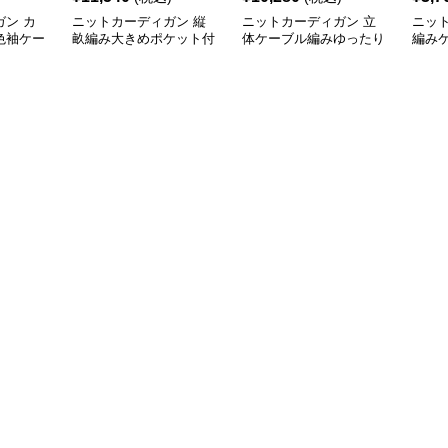
ン カ
ニットカーディガン 縦
ニットカーディガン 立
ニッ
色袖ケー
畝編み大きめポケット付
体ケーブル編みゆったり
編み
カーディ
きロング丈ニットカーデ
ロング丈ニットカーディ
ィガ
ィガン
ガン