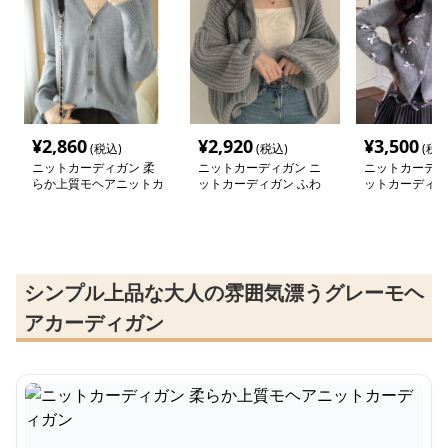
¥
2,860
¥
2,920
¥
3,500
(税込)
(税込)
(税込
ニットカーディガン 柔
ニットカーディガン ニ
ニットカーディ
らか上質モヘアニットカ
ットカーディガン ふわ
ットカーディガ
ーディガン
もこ冬空オーバーサイズ
ン飾り付きふわ
モヘアカーディガン
ディガン
シンプル上品な大人の雰囲気漂うグレーモヘ
アカーディガン