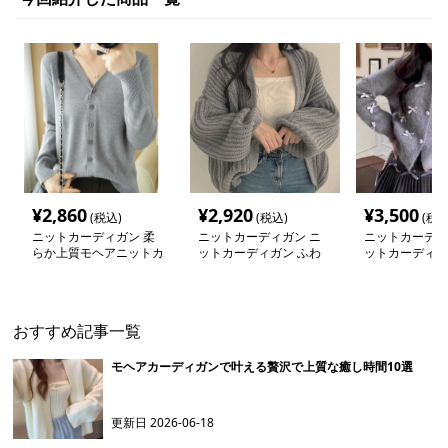
¥
2,860
¥
2,920
¥
3,500
(税込)
(税込)
(税込
ニットカーディガン 柔
ニットカーディガン ニ
ニットカーディ
らか上質モヘアニットカ
ットカーディガン ふわ
ットカーディガ
ーディガン
もこ冬空オーバーサイズ
ン飾り付きふわ
モヘアカーディガン
ディガン
おすすめ記事一覧
モヘアカーディガンで叶える贅沢で上質な癒し時間10選
更新日
2026-06-18