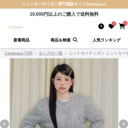
ニットカーディガン
専門通販サイト
Cardigans
10,000
円以上のご購入で送料無料
0
0
新着商品
商品を検索
人気ランキング
Cardigans TOP
›
モヘアの一覧
›
ニットカーディガン ニットカー
Previous slide
Ne