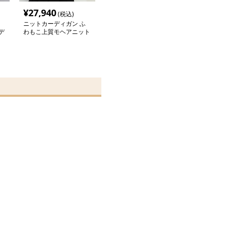
¥
27,940
(税込)
ニットカーディガン ふ
デ
わもこ上質モヘアニット
カーディガン