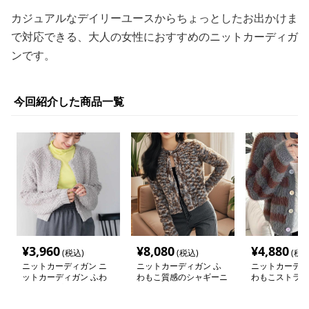
カジュアルなデイリーユースからちょっとしたお出かけま
で対応できる、大人の女性におすすめのニットカーディガ
ンです。
今回紹介した商品一覧
¥
3,960
¥
8,080
¥
4,880
(税込)
(税込)
(税込
ニットカーディガン ニ
ニットカーディガン ふ
ニットカーディ
ットカーディガン ふわ
わもこ質感のシャギーニ
わもこストライ
もこループ編みショート
ットカーディガン
カーディガン
カーディガン