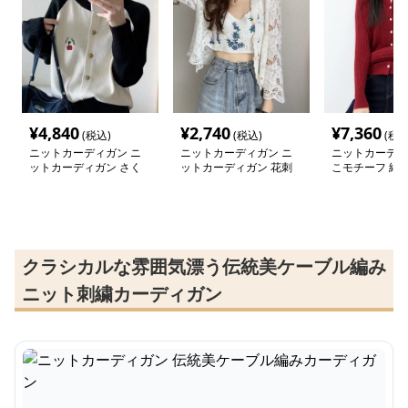
¥
4,840
¥
2,740
¥
7,360
(税込)
(税込)
(税込
ニットカーディガン ニ
ニットカーディガン ニ
ニットカーディ
ットカーディガン さく
ットカーディガン 花刺
こモチーフ 縄
らんぼ刺繍 ツートーン
繍入り透かし編みカーデ
ディガン
モヘアカーディガン
ィガン
クラシカルな雰囲気漂う伝統美ケーブル編み
ニット刺繍カーディガン