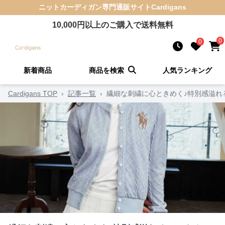
ニットカーディガン
専門通販サイト
Cardigans
10,000
円以上のご購入で送料無料
0
0
新着商品
商品を検索
人気ランキング
Cardigans TOP
›
記事一覧
›
繊細な刺繍に心ときめく♪特別感溢れ