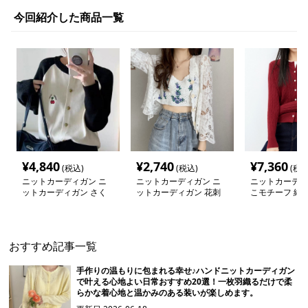
今回紹介した商品一覧
¥
4,840
¥
2,740
¥
7,360
(税込)
(税込)
(税込
ニットカーディガン ニ
ニットカーディガン ニ
ニットカーディ
ットカーディガン さく
ットカーディガン 花刺
こモチーフ 縄
らんぼ刺繍 ツートーン
繍入り透かし編みカーデ
ディガン
モヘアカーディガン
ィガン
おすすめ記事一覧
手作りの温もりに包まれる幸せ♪ハンドニットカーディガン
で叶える心地よい日常おすすめ20選！一枚羽織るだけで柔
らかな着心地と温かみのある装いが楽しめます。