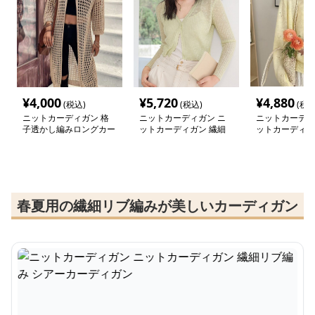
¥
4,000
¥
5,720
¥
4,880
(税込)
(税込)
(税込
ニットカーディガン 格
ニットカーディガン ニ
ニットカーディ
子透かし編みロングカー
ットカーディガン 繊細
ットカーディガ
ディガン
リブ編み シアーカーデ
わり優しい透か
ィガン
ーディガン
春夏用の繊細リブ編みが美しいカーディガン