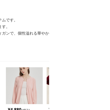
テムです。
ます。
ィガンで、個性溢れる華やか
¥
4,880
¥
16,180
¥
7,360