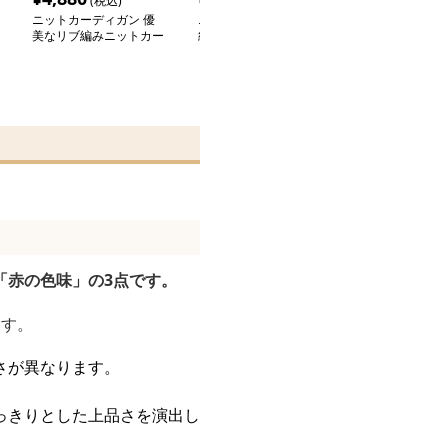
(税込)
(税込)
(税込
ニットカーディガン 優
ニットカーディガン 伝
ニットカーディ
美なリブ編みニットカー
統美しいケーブル編みカ
こモチーフ 縄
ディガン
ーディガン
ディガン
「赤の色味」の3点です。
ます。
さが異なります。
っきりとした上品さを演出し