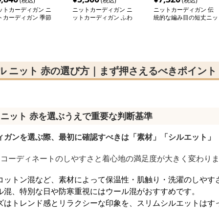
(税込)
(税込)
(税込)
ットカーディガン ニ
ニットカーディガン ニ
ニットカーディガン 伝
トカーディガン 季節
ットカーディガン ふわ
統的な編み目の短丈ニッ
彩る模様編みカーディ
もこ優美カーディガン
トカーディガン
ン
ル ニット 赤の選び方｜まず押さえるべきポイント
 ニット 赤を選ぶうえで重要な判断基準
ィガンを選ぶ際、最初に確認すべきは「素材」「シルエット」
、コーディネートのしやすさと着心地の満足度が大きく変わり
コットン混など、素材によって保温性・肌触り・洗濯のしやす
ル混、特別な日や防寒重視にはウール混がおすすめです。
ズはトレンド感とリラクシーな印象を、スリムシルエットはす