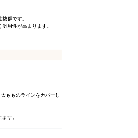
性抜群です。
く汎用性が高まります。
・太もものラインをカバーし
れます。