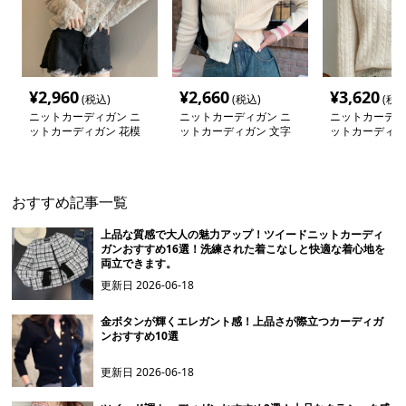
¥
2,960
¥
2,660
¥
3,620
(税込)
(税込)
(税込
ニットカーディガン ニ
ニットカーディガン ニ
ニットカーディ
ットカーディガン 花模
ットカーディガン 文字
ットカーディガ
様透かし編みシアーレー
入りリブ編みショートカ
感あふれるケー
スブラウス
ーディガン
カーディガン
おすすめ記事一覧
上品な質感で大人の魅力アップ！ツイードニットカーディ
ガンおすすめ16選！洗練された着こなしと快適な着心地を
両立できます。
更新日
2026-06-18
金ボタンが輝くエレガント感！上品さが際立つカーディガ
ンおすすめ10選
更新日
2026-06-18