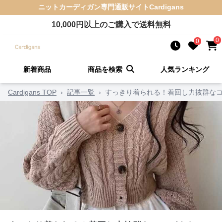
ニットカーディガン
専門通販サイト
Cardigans
10,000
円以上のご購入で送料無料
0
0
新着商品
商品を検索
人気ランキング
Cardigans TOP
›
記事一覧
›
すっきり着られる！着回し力抜群なコ