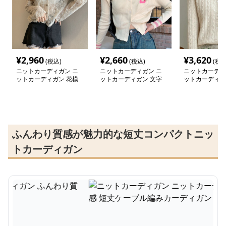
¥
2,960
¥
2,660
¥
3,620
(税込)
(税込)
(税込
ニットカーディガン ニ
ニットカーディガン ニ
ニットカーディ
ットカーディガン 花模
ットカーディガン 文字
ットカーディガ
様透かし編みシアーレー
入りリブ編みショートカ
感あふれるケー
スブラウス
ーディガン
カーディガン
ふんわり質感が魅力的な短丈コンパクトニッ
トカーディガン