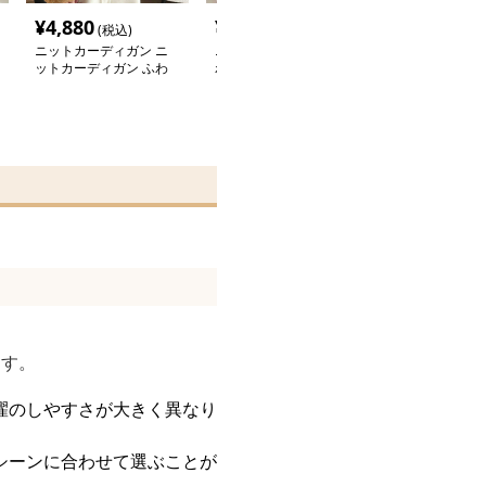
¥
4,880
¥
4,880
¥
4,880
(税込)
(税込)
(税込
ニットカーディガン ニ
ニットカーディガン ふ
ニットカーディ
ットカーディガン ふわ
わもこストライプニット
美なリブ編みニ
もこ手触り上質シャギー
カーディガン
ディガン
カーディガン
。
ます。
濯のしやすさが大きく異なり
シーンに合わせて選ぶことが