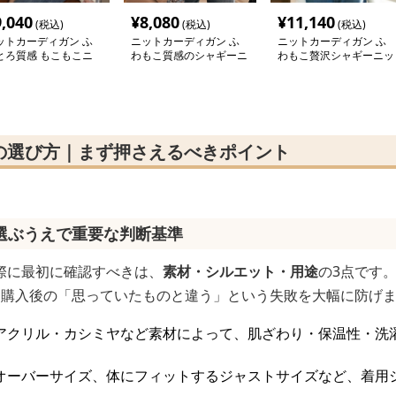
9,040
¥
8,080
¥
11,140
(税込)
(税込)
(税込)
ットカーディガン ふ
ニットカーディガン ふ
ニットカーディガン ふ
とろ質感 もこもこニ
わもこ質感のシャギーニ
わもこ贅沢シャギーニッ
トカーディガン
ットカーディガン
トカーディガン
の選び方｜まず押さえるべきポイント
選ぶうえで重要な判断基準
際に最初に確認すべきは、
素材・シルエット・用途
の3点です
、購入後の「思っていたものと違う」という失敗を大幅に防げ
アクリル・カシミヤなど素材によって、肌ざわり・保温性・洗
オーバーサイズ、体にフィットするジャストサイズなど、着用