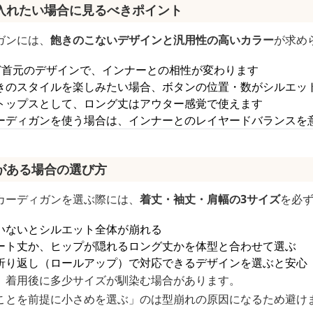
入れたい場合に見るべきポイント
ガンには、
飽きのこないデザインと汎用性の高いカラー
が求め
ど首元のデザインで、インナーとの相性が変わります
きのスタイルを楽しみたい場合、ボタンの位置・数がシルエッ
トップスとして、ロング丈はアウター感覚で使えます
ーディガンを使う場合は、インナーとのレイヤードバランスを
がある場合の選び方
カーディガンを選ぶ際には、
着丈・袖丈・肩幅の3サイズ
を必
いないとシルエット全体が崩れる
ート丈か、ヒップが隠れるロング丈かを体型と合わせて選ぶ
折り返し（ロールアップ）で対応できるデザインを選ぶと安心
、着用後に多少サイズが馴染む場合があります。
ことを前提に小さめを選ぶ」のは型崩れの原因になるため避け