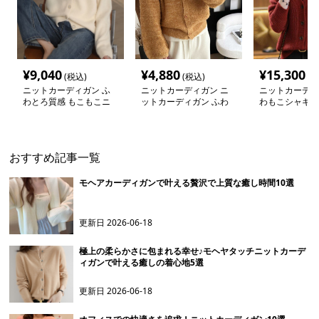
¥
9,040
¥
4,880
¥
15,300
(税込)
(税込)
(税
ニットカーディガン ふ
ニットカーディガン ニ
ニットカーディ
わとろ質感 もこもこニ
ットカーディガン ふわ
わもこシャギー
ットカーディガン
もこ手触り上質シャギー
ーディガン
カーディガン
おすすめ記事一覧
モヘアカーディガンで叶える贅沢で上質な癒し時間10選
更新日
2026-06-18
極上の柔らかさに包まれる幸せ♪モヘヤタッチニットカーデ
ィガンで叶える癒しの着心地5選
更新日
2026-06-18