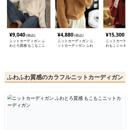
¥
9,040
¥
4,880
¥
15,300
(税込)
(税込)
(税
ニットカーディガン ふ
ニットカーディガン ニ
ニットカーディ
わとろ質感 もこもこニ
ットカーディガン ふわ
わもこシャギー
ットカーディガン
もこ手触り上質シャギー
ーディガン
カーディガン
ふわふわ質感のカラフルニットカーディガン