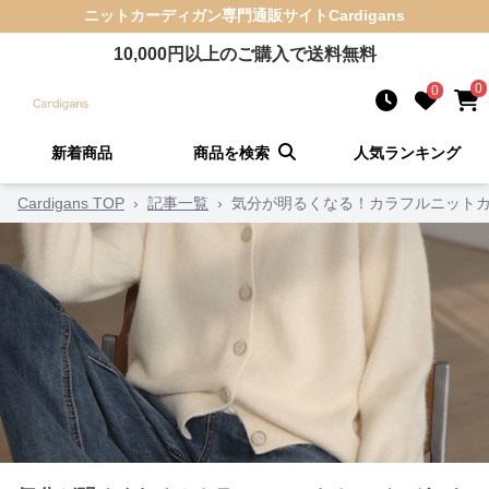
ニットカーディガン
専門通販サイト
Cardigans
10,000
円以上のご購入で送料無料
0
0
新着商品
商品を検索
人気ランキング
Cardigans TOP
›
記事一覧
›
気分が明るくなる！カラフルニットカ