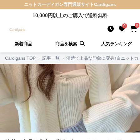
ニットカーディガン
専門通販サイト
Cardigans
10,000
円以上のご購入で送料無料
0
0
新着商品
商品を検索
人気ランキング
Cardigans TOP
›
記事一覧
›
清楚で上品な印象に変身♪白ニットカ