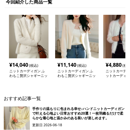
今回紹介した商品一覧
¥
14,040
¥
11,140
¥
4,880
(税込)
(税込)
(税込
ニットカーディガン ふ
ニットカーディガン ふ
ニットカーディ
わもこ贅沢シャギーニッ
わもこ贅沢シャギーニッ
ットカーディガ
トカーディガン
トカーディガン
もこ手触り優し
ーカーディガン
おすすめ記事一覧
手作りの温もりに包まれる幸せ♪ハンドニットカーディガン
で叶える心地よい日常おすすめ20選！一枚羽織るだけで柔
らかな着心地と温かみのある装いが楽しめます。
更新日
2026-06-18