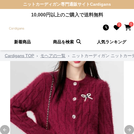
ニットカーディガン
専門通販サイト
Cardigans
10,000
円以上のご購入で送料無料
0
0
新着商品
商品を検索
人気ランキング
Cardigans TOP
›
モヘアの一覧
›
ニットカーディガン ニットカー
Previous slide
Ne