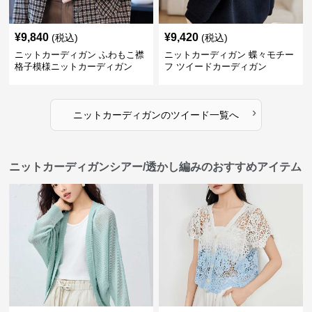
¥
9,840
¥
9,420
(税込)
(税込)
ニットカーディガン ふわもこ襟
ニットカーディガン 蝶々モチー
格子模様ニットカーディガン
フ ツイードカーディガン
›
ニットカーディガン
の
ツイード
一覧へ
ニットカーディガンシアー/透かし編みのおすすめアイテム