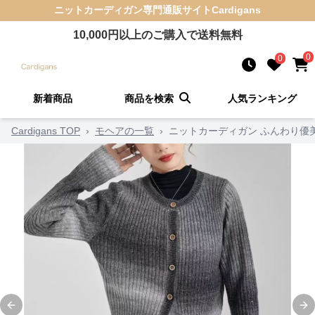
ニットカーディガン
専門通販サイト
Cardigans
10,000
円以上のご購入で送料無料
0
0
新着商品
商品を検索
人気ランキング
Cardigans TOP
›
モヘアの一覧
›
ニットカーディガン ふんわり優
Previous slide
Ne