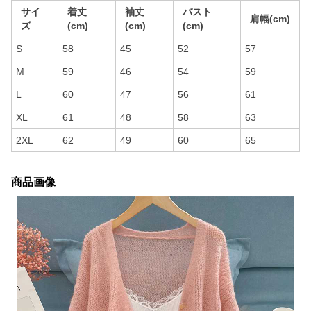
サイ
着丈
袖丈
バスト
肩幅(cm)
ズ
(cm)
(cm)
(cm)
S
58
45
52
57
M
59
46
54
59
L
60
47
56
61
XL
61
48
58
63
2XL
62
49
60
65
商品画像