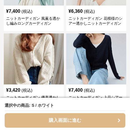
¥
7,400
¥
6,360
(税込)
(税込)
ニットカーディガン 風薫る透か
ニットカーディガン 花模様のシ
し編みロングカーディガン
アー透かしニットカーディガン
¥
3,420
¥
7,400
(税込)
(税込)
ニットカーディガン 優美透かし
ニットカーディガン 上品シアー
編みレトロカーディガン
透かし編みリブカーディガン
選択中の商品: S / ホワイト
選択中の商品: S / ホワイト
購入画面に進む
購入画面に進む