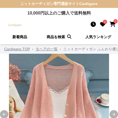
ニットカーディガン
専門通販サイト
Cardigans
10,000
円以上のご購入で送料無料
0
0
新着商品
商品を検索
人気ランキング
Cardigans TOP
›
モヘアの一覧
›
ニットカーディガン ふんわり優
Previous slide
Ne