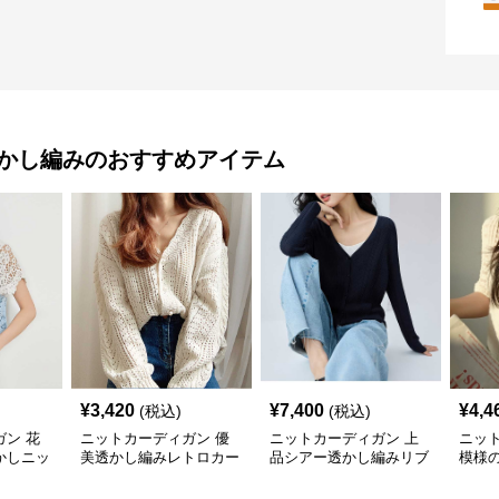
透かし編み
のおすすめアイテム
¥
3,420
¥
7,400
¥
4,4
(税込)
(税込)
ン 花
ニットカーディガン 優
ニットカーディガン 上
ニッ
かしニッ
美透かし編みレトロカー
品シアー透かし編みリブ
模様
ディガン
カーディガン
カー