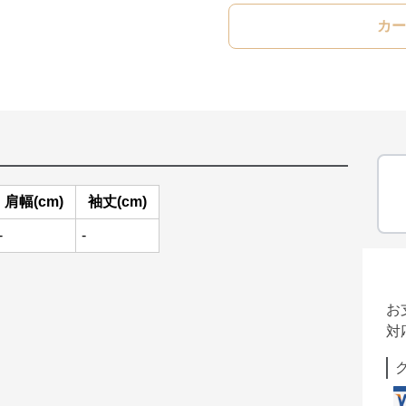
カー
肩幅(cm)
袖丈(cm)
-
-
お
対