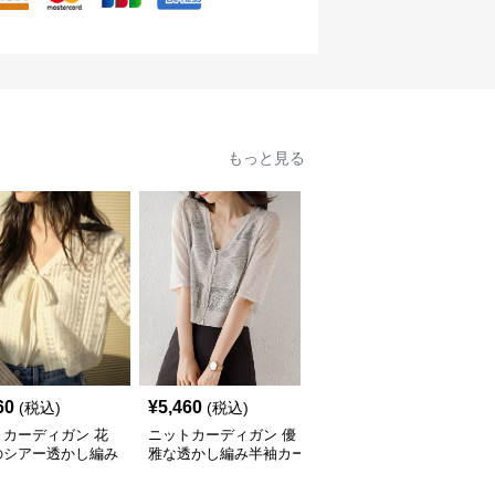
もっと見る
60
¥
5,460
¥
8,240
(税込)
(税込)
(税込)
トカーディガン 花
ニットカーディガン 優
ニットカーディガン 涼
のシアー透かし編み
雅な透かし編み半袖カー
やか縦線シアーニットカ
ディガン
ディガン
ーディガン