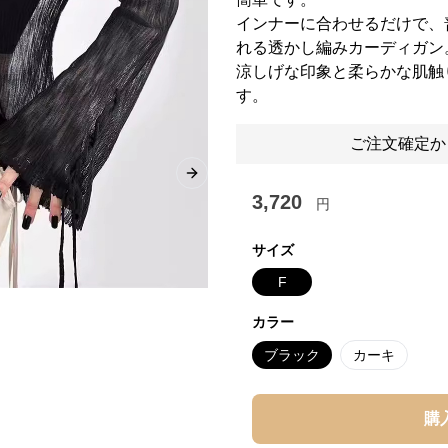
インナーに合わせるだけで、
れる透かし編みカーディガン
涼しげな印象と柔らかな肌触
す。
ご注文確定か
Next slide
3,720
円
サイズ
F
カラー
ブラック
カーキ
購