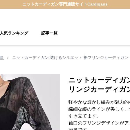
ニットカーディガン
専門通販サイト
Cardigans
人気ランキング
記事一覧
覧
›
ニットカーディガン 透けるシルエット 裾フリンジカーディガン
ニットカーディガン
リンジカーディガ
軽やかな透かし編みが魅力的
繊細な縦のラインが美しく、
引き立てます。
袖口のフリンジデザインがア
簡単です。