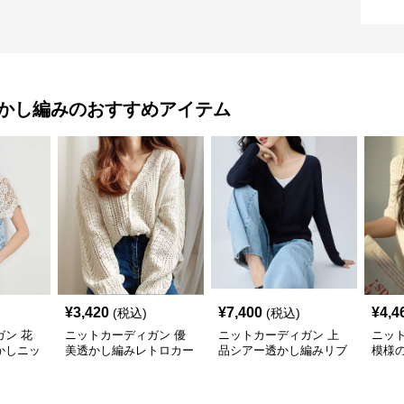
透かし編み
のおすすめアイテム
¥
3,420
¥
7,400
¥
4,4
(税込)
(税込)
ン 花
ニットカーディガン 優
ニットカーディガン 上
ニッ
かしニッ
美透かし編みレトロカー
品シアー透かし編みリブ
模様
ディガン
カーディガン
カー