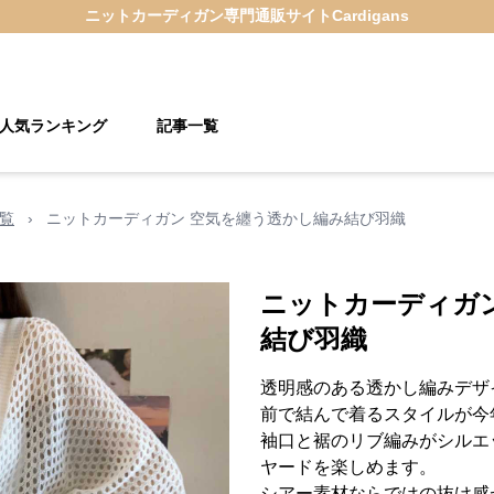
ニットカーディガン
専門通販サイト
Cardigans
人気ランキング
記事一覧
覧
›
ニットカーディガン 空気を纏う透かし編み結び羽織
ニットカーディガ
結び羽織
透明感のある透かし編みデザ
前で結んで着るスタイルが今
袖口と裾のリブ編みがシルエ
ヤードを楽しめます。
シアー素材ならではの抜け感