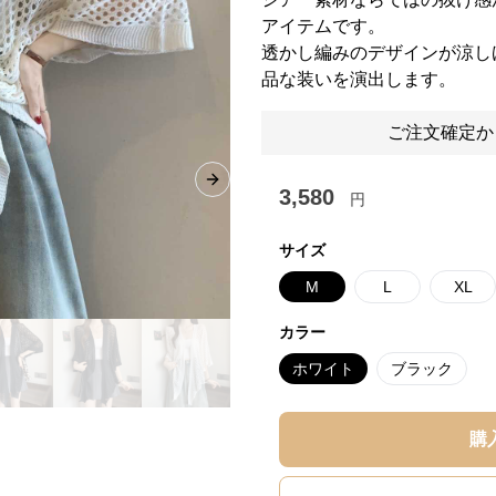
アイテムです。
透かし編みのデザインが涼し
品な装いを演出します。
ご注文確定か
Next slide
3,580
円
サイズ
M
L
XL
カラー
ホワイト
ブラック
購