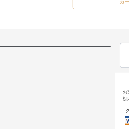
カー
お
対