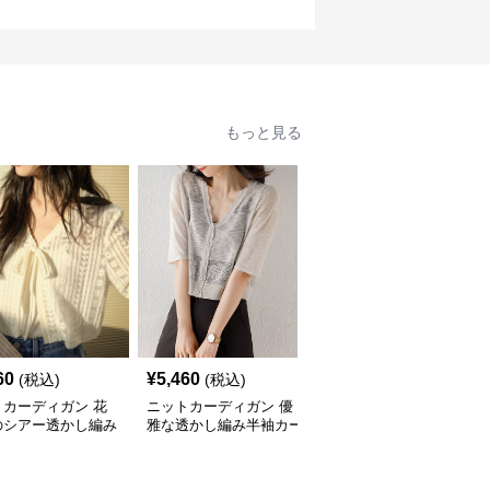
もっと見る
60
¥
5,460
¥
8,240
(税込)
(税込)
(税込)
トカーディガン 花
ニットカーディガン 優
ニットカーディガン 涼
のシアー透かし編み
雅な透かし編み半袖カー
やか縦線シアーニットカ
ディガン
ディガン
ーディガン