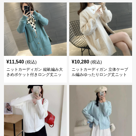
¥
11,540
¥
10,280
(税込)
(税込)
ニットカーディガン 縦畝編み大
ニットカーディガン 立体ケーブ
きめポケット付きロング丈ニッ
ル編みゆったりロング丈ニット
トカーディガン
カーディガン