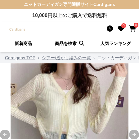
ニットカーディガン
専門通販サイト
Cardigans
10,000
円以上のご購入で送料無料
0
0
新着商品
商品を検索
人気ランキング
Cardigans TOP
›
シアー/透かし編みの一覧
›
ニットカーディガン
Previous slide
Ne