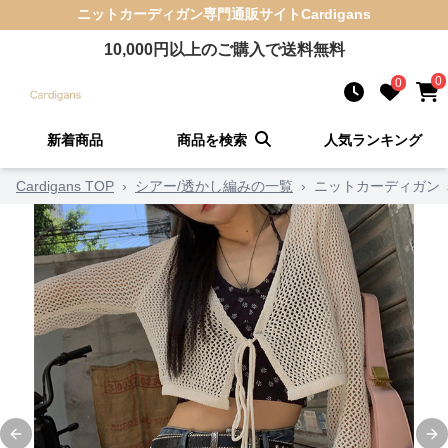
ニットカーディガン
専門通販サイト
Cardigans
10,000
円以上のご購入で送料無料
0
0
新着商品
商品を検索
人気ランキング
Cardigans TOP
›
シアー/透かし編みの一覧
›
ニットカーディガン
Previous slide
Ne