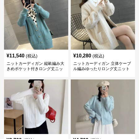
¥
11,540
¥
10,280
(税込)
(税込)
ニットカーディガン 縦畝編み大
ニットカーディガン 立体ケーブ
きめポケット付きロング丈ニッ
ル編みゆったりロング丈ニット
トカーディガン
カーディガン