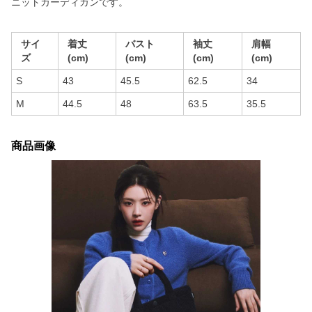
ニットカーディガンです。
サイ
着丈
バスト
袖丈
肩幅
ズ
(cm)
(cm)
(cm)
(cm)
S
43
45.5
62.5
34
M
44.5
48
63.5
35.5
商品画像