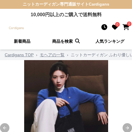
ニットカーディガン
専門通販サイト
Cardigans
10,000
円以上のご購入で送料無料
0
0
新着商品
商品を検索
人気ランキング
Cardigans TOP
›
モヘアの一覧
›
ニットカーディガン ふわり優し
Previous slide
Ne