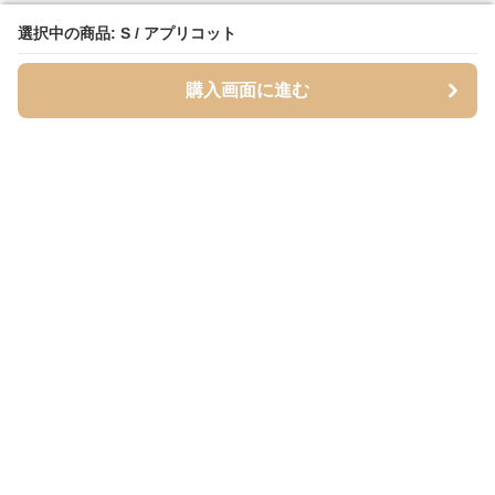
選択中の商品: S / アプリコット
選択中の商品: S / アプリコット
購入画面に進む
購入画面に進む
Cardigans
について
会社概要
利用規約