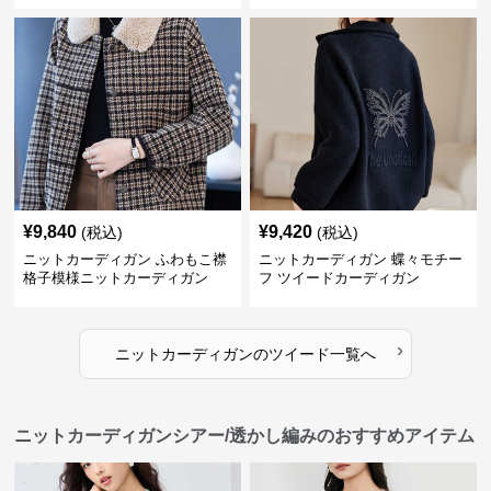
¥
9,840
¥
9,420
(税込)
(税込)
ニットカーディガン ふわもこ襟
ニットカーディガン 蝶々モチー
格子模様ニットカーディガン
フ ツイードカーディガン
›
ニットカーディガン
の
ツイード
一覧へ
ニットカーディガンシアー/透かし編みのおすすめアイテム