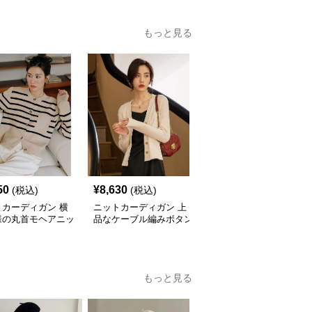
もっと見る
50
¥
8,630
¥
9,470
(税込)
(税込)
(税込)
トカーディガン 横
ニットカーディガン 上
ニットカーディガン 配
様の丸首モヘアニッ
品なケーブル編みボタン
色パイピング真珠ボタン
ーディガン
付きニットカーディガン
ニットカーディガン
もっと見る