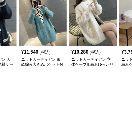
¥
11,540
¥
10,280
¥
3,7
(税込)
(税込)
ン カ
ニットカーディガン 縦
ニットカーディガン 立
ニッ
色袖ケー
畝編み大きめポケット付
体ケーブル編みゆったり
編み
カーディ
きロング丈ニットカーデ
ロング丈ニットカーディ
ィガ
ィガン
ガン