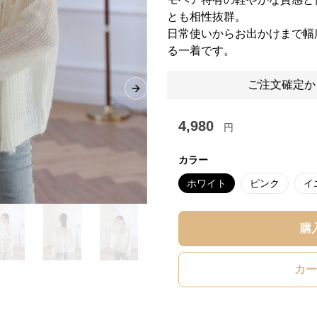
とも相性抜群。
日常使いからお出かけまで幅
る一着です。
ご注文確定か
Next slide
4,980
円
カラー
ホワイト
ピンク
イ
購
カー