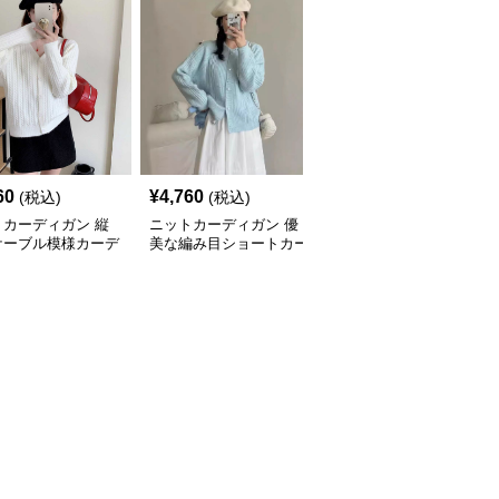
60
¥
4,760
¥
4,760
(税込)
(税込)
(税込)
トカーディガン 縦
ニットカーディガン 優
ニットカーディガン ね
ケーブル模様カーデ
美な編み目ショートカー
じり模様の伝統美カーデ
ン
ディガン
ィガン