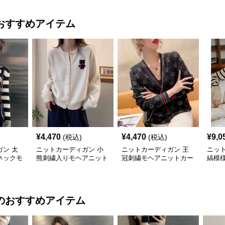
おすすめアイテム
¥
4,470
¥
4,470
¥
9,0
(税込)
(税込)
ン 太
ニットカーディガン 小
ニットカーディガン 王
ニッ
ネックモ
熊刺繍入りモヘアニット
冠刺繍モヘアニットカー
縞模
ディガン
カーディガン
ディガン
トカ
のおすすめアイテム