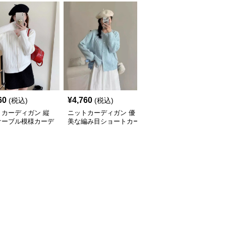
60
¥
4,760
¥
4,760
(税込)
(税込)
(税込)
トカーディガン 縦
ニットカーディガン 優
ニットカーディガン ね
ケーブル模様カーデ
美な編み目ショートカー
じり模様の伝統美カーデ
ン
ディガン
ィガン