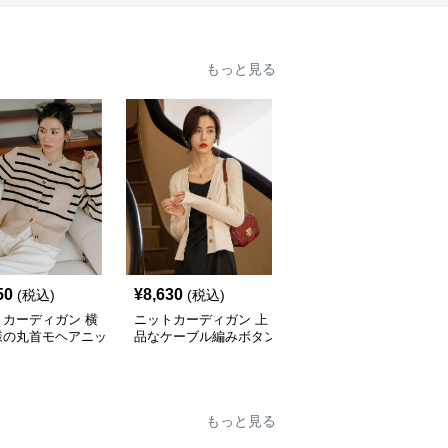
もっと見る
50
¥
8,630
¥
9,470
(税込)
(税込)
(税込)
トカーディガン 横
ニットカーディガン 上
ニットカーディガン 配
様の丸首モヘアニッ
品なケーブル編みボタン
色パイピング真珠ボタン
ーディガン
付きニットカーディガン
ニットカーディガン
もっと見る