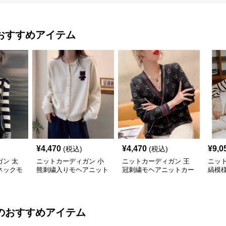
おすすめアイテム
¥
4,470
¥
4,470
¥
9,0
(税込)
(税込)
ン 太
ニットカーディガン 小
ニットカーディガン 王
ニッ
ネックモ
熊刺繍入りモヘアニット
冠刺繍モヘアニットカー
縞模
ディガン
カーディガン
ディガン
トカ
のおすすめアイテム