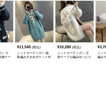
¥
11,540
¥
10,280
¥
3,7
(税込)
(税込)
ン カ
ニットカーディガン 縦
ニットカーディガン 立
ニッ
色袖ケー
畝編み大きめポケット付
体ケーブル編みゆったり
編み
カーディ
きロング丈ニットカーデ
ロング丈ニットカーディ
ィガ
ィガン
ガン