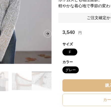
軽やかな着心地で季節の変わ
ご注文確定か
3,540
円
Next slide
サイズ
F
カラー
グレー
購
カー