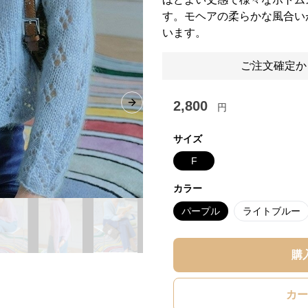
す。モヘアの柔らかな風合い
います。
ご注文確定か
2,800
円
Next slide
サイズ
F
カラー
パープル
ライトブルー
購
カー