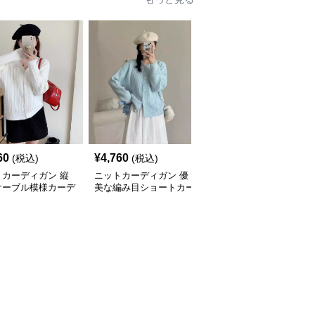
60
¥
4,760
¥
4,760
(税込)
(税込)
(税込)
トカーディガン 縦
ニットカーディガン 優
ニットカーディガン ね
ケーブル模様カーデ
美な編み目ショートカー
じり模様の伝統美カーデ
ン
ディガン
ィガン