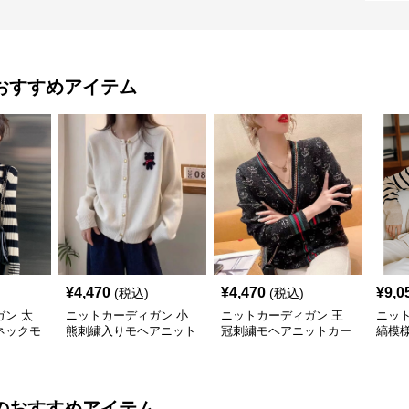
おすすめアイテム
¥
4,470
¥
4,470
¥
9,0
(税込)
(税込)
ン 太
ニットカーディガン 小
ニットカーディガン 王
ニッ
ネックモ
熊刺繍入りモヘアニット
冠刺繍モヘアニットカー
縞模
ディガン
カーディガン
ディガン
トカ
のおすすめアイテム