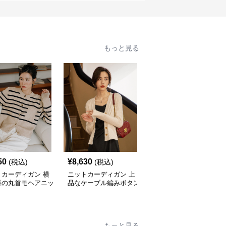
もっと見る
50
¥
8,630
¥
9,470
(税込)
(税込)
(税込)
トカーディガン 横
ニットカーディガン 上
ニットカーディガン 配
様の丸首モヘアニッ
品なケーブル編みボタン
色パイピング真珠ボタン
ーディガン
付きニットカーディガン
ニットカーディガン
もっと見る