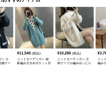
¥
11,540
¥
10,280
¥
3,7
(税込)
(税込)
ン カ
ニットカーディガン 縦
ニットカーディガン 立
ニッ
色袖ケー
畝編み大きめポケット付
体ケーブル編みゆったり
編み
カーディ
きロング丈ニットカーデ
ロング丈ニットカーディ
ィガ
ィガン
ガン