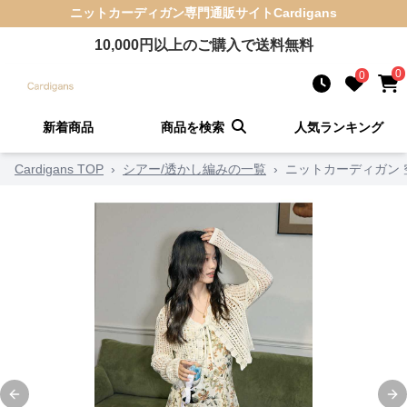
ニットカーディガン
専門通販サイト
Cardigans
10,000
円以上のご購入で送料無料
0
0
新着商品
商品を検索
人気ランキング
Cardigans TOP
›
シアー/透かし編みの一覧
›
ニットカーディガン
Previous slide
Ne