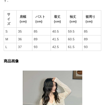
す。
サ
肩幅
バスト
着丈
袖丈
裾周り
イ
(cm)
(cm)
(cm)
(cm)
(cm)
ズ
S
35
85
40.5
59.5
85
M
36
89
41.5
60.5
89
L
37
93
42.5
61.5
93
商品画像