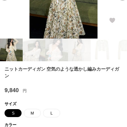
ニットカーディガン 空気のような透かし編みカーディガ
ン
9,840
円
サイズ
S
M
L
カラー