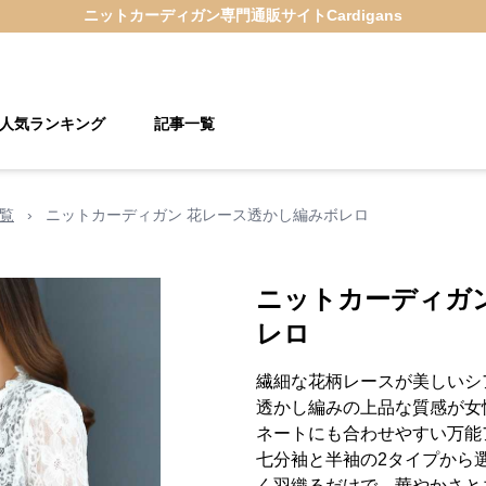
ニットカーディガン
専門通販サイト
Cardigans
人気ランキング
記事一覧
覧
›
ニットカーディガン 花レース透かし編みボレロ
ニットカーディガ
レロ
繊細な花柄レースが美しいシ
透かし編みの上品な質感が女
ネートにも合わせやすい万能
七分袖と半袖の2タイプから
く羽織るだけで、華やかさと