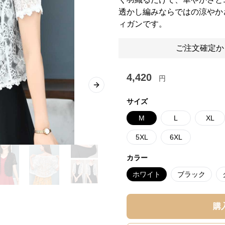
透かし編みならではの涼やか
ィガンです。
ご注文確定か
4,420
円
Next slide
サイズ
M
L
XL
5XL
6XL
カラー
ホワイト
ブラック
購