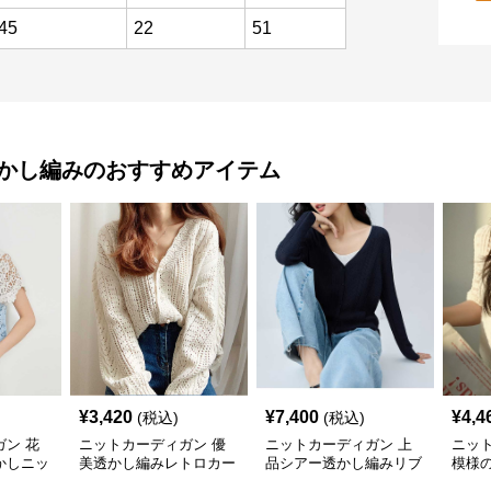
45
22
51
透かし編み
のおすすめアイテム
¥
3,420
¥
7,400
¥
4,4
(税込)
(税込)
ン 花
ニットカーディガン 優
ニットカーディガン 上
ニッ
かしニッ
美透かし編みレトロカー
品シアー透かし編みリブ
模様
ディガン
カーディガン
カー