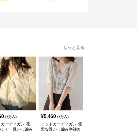
もっと見る
60
¥
5,460
¥
8,240
(税込)
(税込)
(税込)
トカーディガン 花
ニットカーディガン 優
ニットカーディガン 涼
のシアー透かし編み
雅な透かし編み半袖カー
やか縦線シアーニットカ
ディガン
ディガン
ーディガン