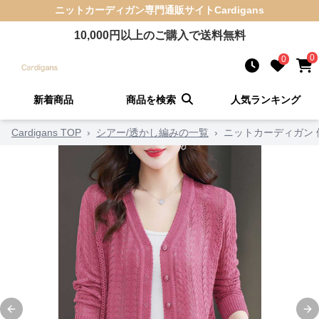
ニットカーディガン
専門通販サイト
Cardigans
10,000
円以上のご購入で送料無料
0
0
新着商品
商品を検索
人気ランキング
Cardigans TOP
›
シアー/透かし編みの一覧
›
ニットカーディガン
Previous slide
Ne