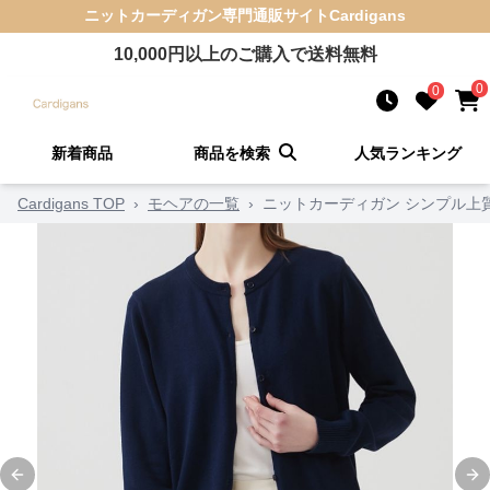
ニットカーディガン
専門通販サイト
Cardigans
10,000
円以上のご購入で送料無料
0
0
新着商品
商品を検索
人気ランキング
Cardigans TOP
›
モヘアの一覧
›
ニットカーディガン シンプル上
Previous slide
Ne