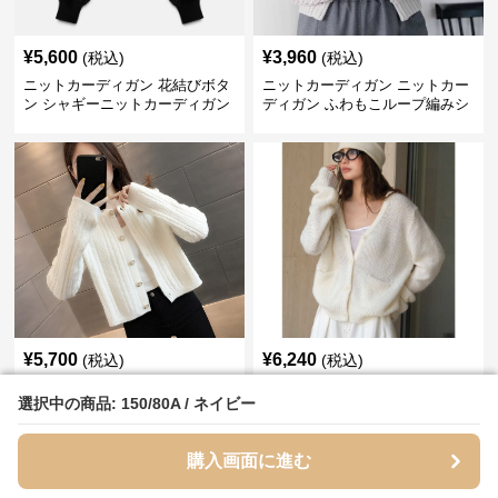
¥
5,600
¥
3,960
(税込)
(税込)
ニットカーディガン 花結びボタ
ニットカーディガン ニットカー
ン シャギーニットカーディガン
ディガン ふわもこループ編みシ
ョートカーディガン
¥
5,700
¥
6,240
(税込)
(税込)
ニットカーディガン ふわふわケ
ニットカーディガン ふわとろシ
選択中の商品: 150/80A / ネイビー
選択中の商品: 150/80A / ネイビー
ーブル編みショート丈シャギー
ャギーカーディガン
カーディガン
購入画面に進む
購入画面に進む