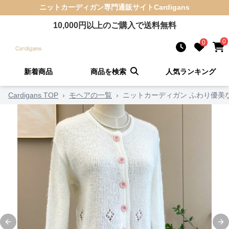
ニットカーディガン
専門通販サイト
Cardigans
10,000
円以上のご購入で送料無料
0
0
新着商品
商品を検索
人気ランキング
Cardigans TOP
›
モヘアの一覧
›
ニットカーディガン ふわり優美
Previous slide
Ne