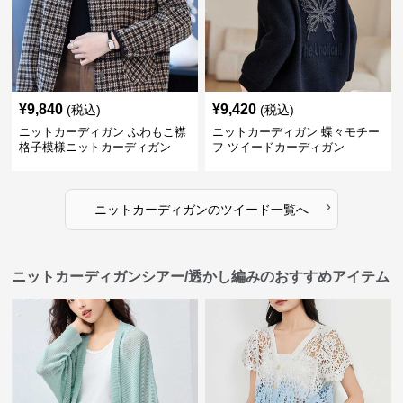
¥
9,840
¥
9,420
(税込)
(税込)
ニットカーディガン ふわもこ襟
ニットカーディガン 蝶々モチー
格子模様ニットカーディガン
フ ツイードカーディガン
›
ニットカーディガン
の
ツイード
一覧へ
ニットカーディガンシアー/透かし編みのおすすめアイテム