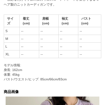
ヘア製のニットカーディガンです。
サイ
着丈
肩幅
袖丈
バスト
ズ
(cm)
(cm)
(cm)
(cm)
S
--
--
--
--
M
--
--
--
--
L
--
--
--
--
XL
--
--
--
--
モデル情報:
身長: 162cm
体重: 45kg
バスト/ウエスト/ヒップ: 85cm/66cm/83cm
商品画像