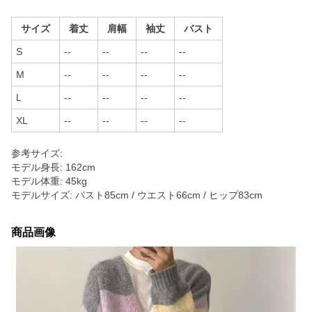
サイズ
着丈
肩幅
袖丈
バスト
S
--
--
--
--
M
--
--
--
--
L
--
--
--
--
XL
--
--
--
--
参考サイズ:
モデル身長: 162cm
モデル体重: 45kg
モデルサイズ: バスト85cm / ウエスト66cm / ヒップ83cm
商品画像