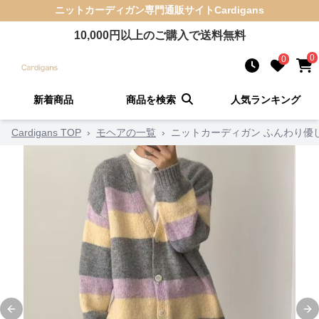
ニットカーディガン
専門通販サイト
Cardigans
10,000
円以上のご購入で送料無料
0
0
新着商品
商品を検索
人気ランキング
Cardigans TOP
›
モヘアの一覧
›
ニットカーディガン ふんわり優
Previous slide
Ne