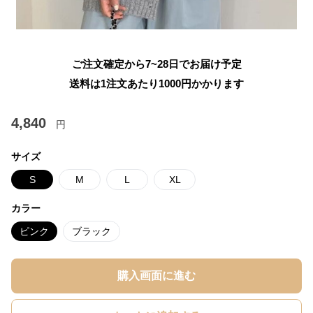
ご注文確定から7~28日でお届け予定
送料は1注文あたり
1000
円かかります
4,840
円
サイズ
S
M
L
XL
カラー
ピンク
ブラック
購入画面に進む