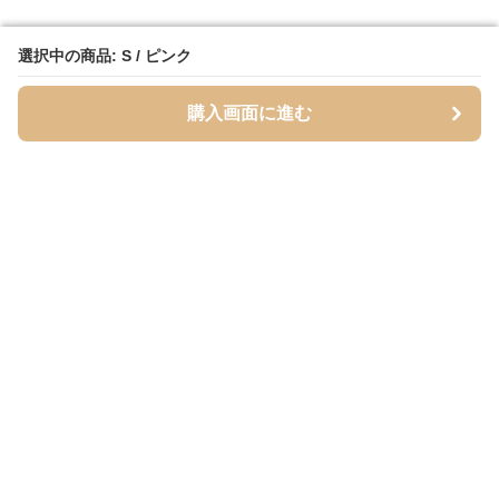
選択中の商品: S / ピンク
選択中の商品: S / ピンク
購入画面に進む
購入画面に進む
Cardigans
について
会社概要