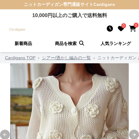
ニットカーディガン
専門通販サイト
Cardigans
10,000
円以上のご購入で送料無料
0
0
新着商品
商品を検索
人気ランキング
Cardigans TOP
›
シアー/透かし編みの一覧
›
ニットカーディガン
Previous slide
Ne