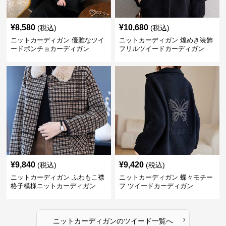
¥
8,580
¥
10,680
(税込)
(税込)
ニットカーディガン 優雅なツイ
ニットカーディガン 煌めき装飾
ードポンチョカーディガン
フリルツイードカーディガン
¥
9,840
¥
9,420
(税込)
(税込)
ニットカーディガン ふわもこ襟
ニットカーディガン 蝶々モチー
格子模様ニットカーディガン
フ ツイードカーディガン
›
ニットカーディガン
の
ツイード
一覧へ