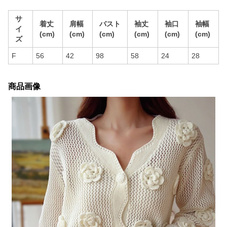
サ
着丈
肩幅
バスト
袖丈
袖口
袖幅
イ
(cm)
(cm)
(cm)
(cm)
(cm)
(cm)
ズ
F
56
42
98
58
24
28
商品画像