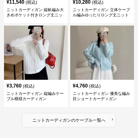
¥
11,540
¥
10,280
(税込)
(税込)
ニットカーディガン 縦畝編み大
ニットカーディガン 立体ケーブ
きめポケット付きロング丈ニッ
ル編みゆったりロング丈ニット
トカーディガン
カーディガン
¥
3,760
¥
4,760
(税込)
(税込)
ニットカーディガン 縦編みケー
ニットカーディガン 優美な編み
ブル模様カーディガン
目ショートカーディガン
›
ニットカーディガン
の
ケーブル
一覧へ