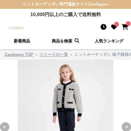
ニットカーディガン
専門通販サイト
Cardigans
10,000
円以上のご購入で送料無料
0
0
新着商品
商品を検索
人気ランキング
Cardigans TOP
›
ツイードの一覧
›
ニットカーディガン 格子模様
Previous slide
Ne