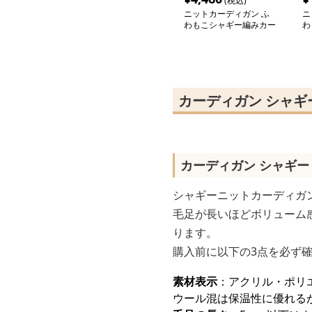
(税込)
ニットカーディガン ふ
ニ
わもこシャギー編みカー
わ
ディガン
ト
カーディガン シャギ
カーディガン シャギー
シャギーニットカーディガ
毛足が長いほどボリューム
ります。
購入前に以下の3点を必ず
素材表示
：アクリル・ポリ
ウール混は保温性に優れる