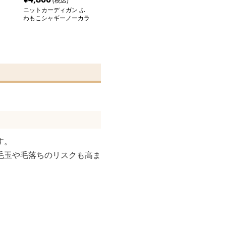
(税込)
ニットカーディガン ふ
わもこシャギーノーカラ
ギ
ーカーディガン
す。
毛玉や毛落ちのリスクも高ま