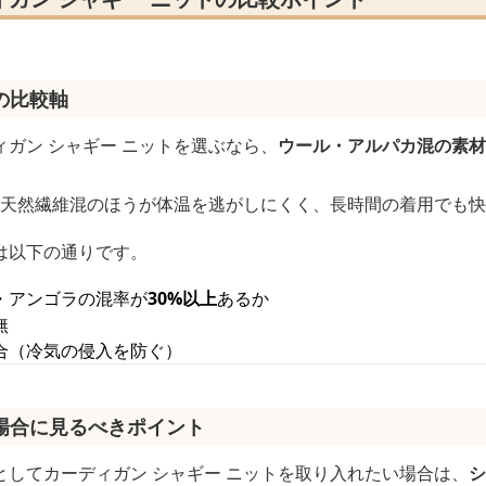
の比較軸
ガン シャギー ニットを選ぶなら、
ウール・アルパカ混の素材
と、天然繊維混のほうが体温を逃がしにくく、長時間の着用でも
は以下の通りです。
・アンゴラの混率が
30%以上
あるか
無
合（冷気の侵入を防ぐ）
場合に見るべきポイント
としてカーディガン シャギー ニットを取り入れたい場合は、
シ