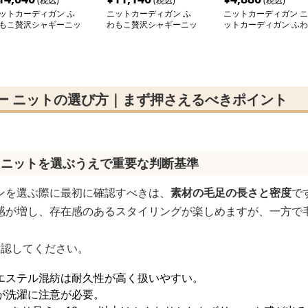
(税込)
(税込)
(税込)
ットカーディガン ふ
ニットカーディガン ふ
ニットカーディガン ニ
もこ贅沢シャギーニッ
わもこ贅沢シャギーニッ
ットカーディガン ふわ
カーディガン
トカーディガン
もこ手触り優しいシャ
ーカーディガン
ー ニットの選び方｜まず押さえるべきポイント
 ニットを選ぶうえで重要な判断基準
ンを選ぶ際に最初に確認すべきは、
素材の毛足の長さと密度
で
感が増し、存在感のあるスタイリングが楽しめますが、一方で
確認してください。
エステル混紡は耐久性が高く扱いやすい。
が洗濯に注意が必要。