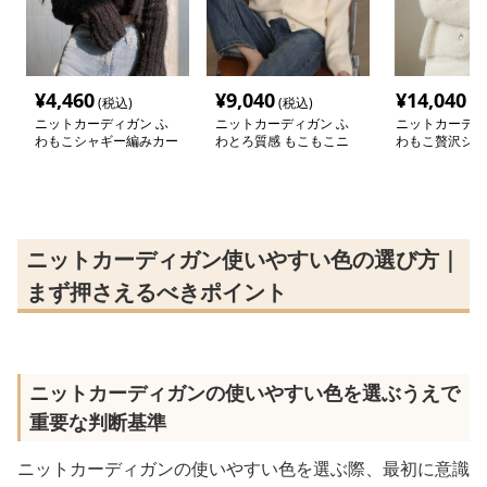
¥
4,460
¥
9,040
¥
14,040
(税込)
(税込)
(税
ニットカーディガン ふ
ニットカーディガン ふ
ニットカーディ
わもこシャギー編みカー
わとろ質感 もこもこニ
わもこ贅沢シャ
ディガン
ットカーディガン
トカーディガン
ニットカーディガン使いやすい色の選び方｜
まず押さえるべきポイント
ニットカーディガンの使いやすい色を選ぶうえで
重要な判断基準
ニットカーディガンの使いやすい色を選ぶ際、最初に意識