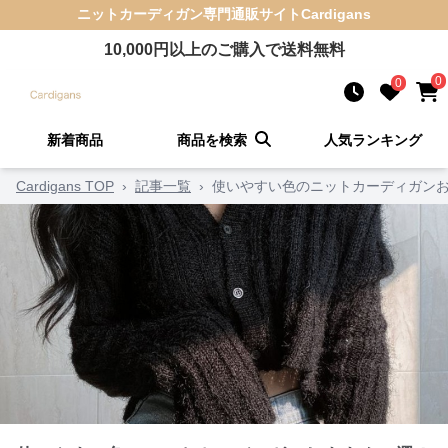
ニットカーディガン
専門通販サイト
Cardigans
10,000
円以上のご購入で送料無料
0
0
新着商品
商品を検索
人気ランキング
Cardigans TOP
›
記事一覧
›
使いやすい色のニットカーディガンお