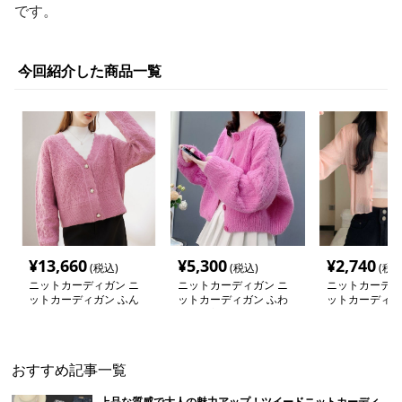
です。
今回紹介した商品一覧
¥
13,660
¥
5,300
¥
2,740
(税込)
(税込)
(税込
ニットカーディガン ニ
ニットカーディガン ニ
ニットカーディ
ットカーディガン ふん
ットカーディガン ふわ
ットカーディガ
わり質感 模様編み込み
もこ優美カーディガン
透け感パールボ
ショート丈カーディガン
ーカーディガン
おすすめ記事一覧
上品な質感で大人の魅力アップ！ツイードニットカーディ