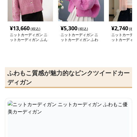
¥
13,660
¥
5,300
¥
2,740
(税込)
(税込)
(税込
ニットカーディガン ニ
ニットカーディガン ニ
ニットカーディ
ットカーディガン ふん
ットカーディガン ふわ
ットカーディガ
わり質感 模様編み込み
もこ優美カーディガン
透け感パールボ
ショート丈カーディガン
ーカーディガン
ふわもこ質感が魅力的なピンクツイードカー
ディガン