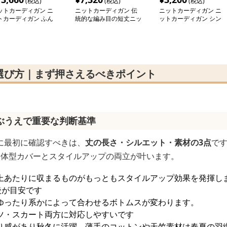
(税込)
(税込)
(税込)
ットカーディガン ニ
ニットカーディガン 伝
ニットカーディガン ニ
トカーディガン ふん
統的な編み目の短丈ニッ
ットカーディガン シン
り質感 模様編み込み
トカーディガン
プル三つボタン クロッ
ョート丈カーディガン
プド丈カーディガン
選び方｜まず押さえるべきポイント
ぶうえで重要な判断基準
に最初に確認すべきは、
丈の長さ・シルエット・素材の3点
で
、体型カバーとスタイルアップの両立が叶います。
上あたりに収まるものがもっともスタイルアップ効果を発揮し
後が目安です
ゆったり系かによって合わせるボトムスが変わります。
ツ・スカート両方に対応しやすいです
り感があり秋冬に活躍、薄手のコットンや天竺素材は春夏の羽