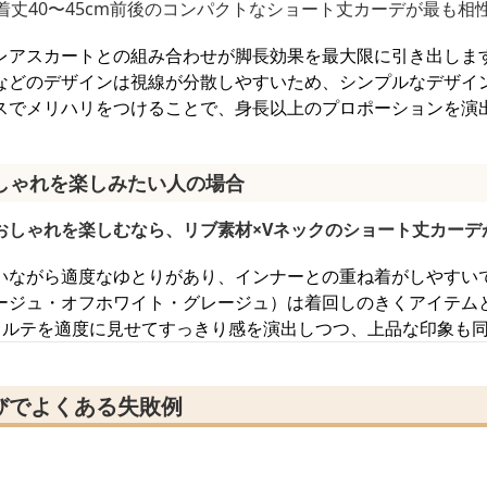
着丈40〜45cm前後のコンパクトなショート丈カーデが最も相性
レアスカートとの組み合わせが脚長効果を最大限に引き出しま
などのデザインは視線が分散しやすいため、シンプルなデザイ
スでメリハリをつけることで、身長以上のプロポーションを演
しゃれを楽しみたい人の場合
おしゃれを楽しむなら、リブ素材×Vネックのショート丈カーデ
いながら適度なゆとりがあり、インナーとの重ね着がしやすい
ージュ・オフホワイト・グレージュ）は着回しのきくアイテム
コルテを適度に見せてすっきり感を演出しつつ、上品な印象も
びでよくある失敗例