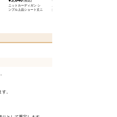
(税込)
(税込)
(税込
ニットカーディガン シ
ニットカーディガン 優
ニットカーディ
ンプル上品ショート丈ニ
美な透かし編みリボン付
ットカーディガ
ットカーディガン
きショート丈ニットカー
か質感のケーブ
ディガン
ョートカーディ
す。
ます。
織りとして重宝します