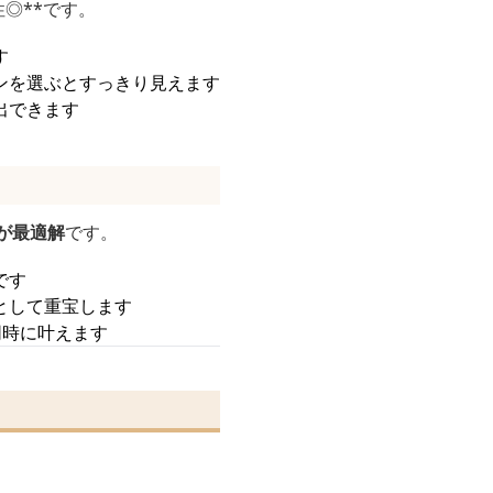
◎**です。
す
ンを選ぶとすっきり見えます
出できます
が最適解
です。
です
として重宝します
同時に叶えます