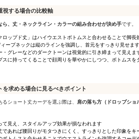
重視する場合の比較軸
なら、丈・ネックライン・カラーの組み合わせが決め手
です。
クロップド丈」はハイウエストボトムスと合わせることで脚長
ディープネックは縦のラインを強調し、首元をすっきり見せま
ー・グレーなどのダークトーンは視覚的に引き締まって見えま
プスに持ってくることで顔周りを華やかにしつつ、ボトムスを
トを求める場合に見るべきポイント
あるショート丈カーデを選ぶ際は、
肩の落ち方（ドロップショ
って見え、スタイルアップ効果が損なわれます
丈であれば腰回りがモタつきにくく、すっきりとした印象をキ
のボトムスと合わせることでウエストラインを強調するコーデ