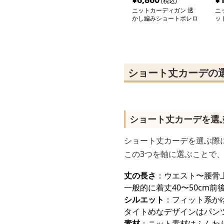
(税込)
ニットカーディガン 透
ニ
かし編みショートボレロ
ッ
カーディガン
わ
シ
ショート丈カーデの
ショート丈カーデを選
ショート丈カーデを選ぶ際
この3つを軸に選ぶことで
丈の長さ
：ウエスト〜腰骨
一般的に着丈40〜50cm前
シルエット
：フィット系か
タイトめなデザインはパン
素材
：ニット素材はふんわ